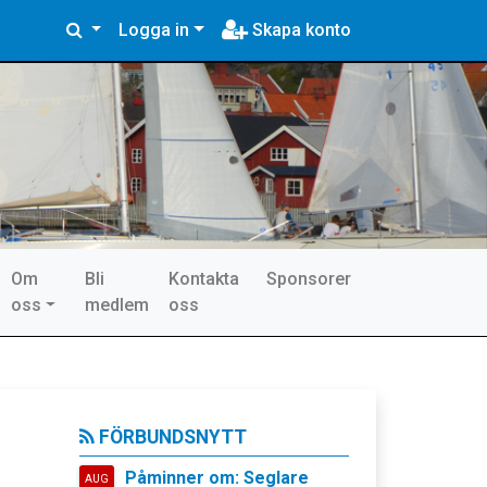
Logga in
Skapa konto
Om
Bli
Kontakta
Sponsorer
oss
medlem
oss
FÖRBUNDSNYTT
Påminner om: Seglare
AUG