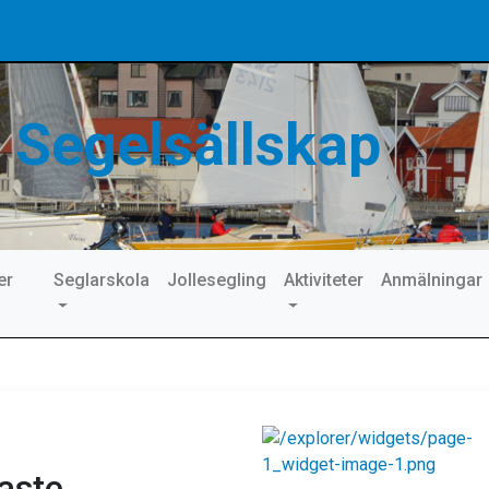
 Segelsällskap
er
Seglarskola
Jollesegling
Aktiviteter
Anmälningar
gaste