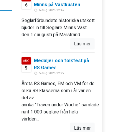
Minns på Västkusten
6
6 aug 2026 12:42
Seglarförbundets historiska utskott
bjuder in till Seglare Minns Väst
den 17 augusti på Marstrand
Läs mer
Medaljer och folkfest på
AUG
RS Games
5
5 aug 2026 12:27
Årets RS Games, EM och VM för de
olika RS klasserna som i år var en
del av
anrika ”Travemünder Woche” samlade
runt 1 000 seglare från hela
världen...
Läs mer