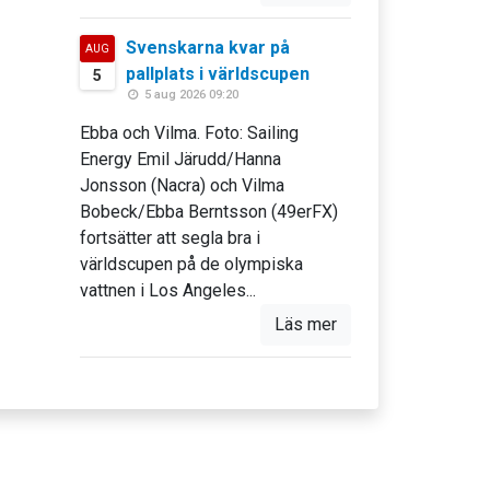
Svenskarna kvar på
AUG
pallplats i världscupen
5
5 aug 2026 09:20
Ebba och Vilma. Foto: Sailing
Energy Emil Järudd/Hanna
Jonsson (Nacra) och Vilma
Bobeck/Ebba Berntsson (49erFX)
fortsätter att segla bra i
världscupen på de olympiska
vattnen i Los Angeles...
Läs mer