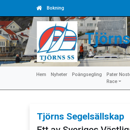
Bokning
Tjörns
Hem
Nyheter
Poängsegling
Pater Nost
Race
Tjörns Segelsällskap
Ett av Sveriges Västli