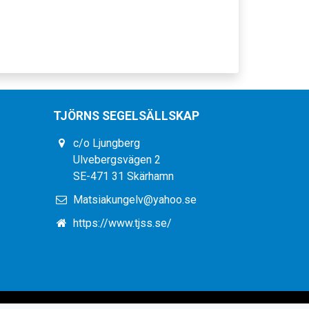
TJÖRNS SEGELSÄLLSKAP
c/o Ljungberg
Ulvebergsvägen 2
SE-471 31 Skärhamn
Matsiakungelv@yahoo.se
https://www.tjss.se/