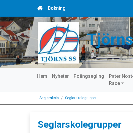
Bokning
Tjörns
Hem
Nyheter
Poängsegling
Pater Nost
Race
Seglarskola
Seglarskolegrupper
Seglarskolegrupper