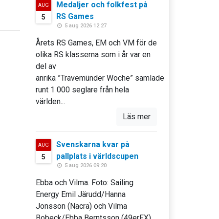
Medaljer och folkfest på
AUG
RS Games
5
5 aug 2026 12:27
Årets RS Games, EM och VM för de
olika RS klasserna som i år var en
del av
anrika ”Travemünder Woche” samlade
runt 1 000 seglare från hela
världen...
Läs mer
Svenskarna kvar på
AUG
pallplats i världscupen
5
5 aug 2026 09:20
Ebba och Vilma. Foto: Sailing
Energy Emil Järudd/Hanna
Jonsson (Nacra) och Vilma
Bobeck/Ebba Berntsson (49erFX)