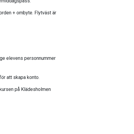
termiddagspass.
orden + ombyte. Flytväst är
nge elevens personnummer
ör att skapa konto.
ör kursen på Klädesholmen