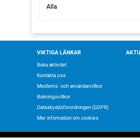
Alla
VIKTIGA LÄNKAR
AKTU
Boka aktivitet
Kontakta oss
Medlems -och användarvillkor
Bokningsvillkor
Dataskyddsförordningen (GDPR)
Mer information om cookies