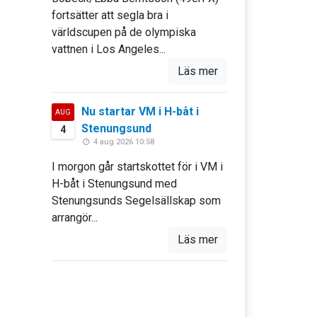
fortsätter att segla bra i
världscupen på de olympiska
vattnen i Los Angeles...
Läs mer
Nu startar VM i H-båt i
AUG
Stenungsund
4
4 aug 2026 10:58
I morgon går startskottet för i VM i
H-båt i Stenungsund med
Stenungsunds Segelsällskap som
arrangör...
Läs mer