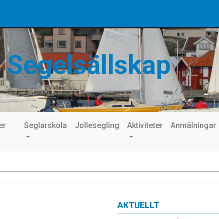
 Segelsällskap
er
Seglarskola
Jollesegling
Aktiviteter
Anmälningar
AKTUELLT