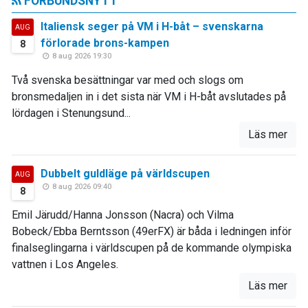
FÖRBUNDSNYTT
Italiensk seger på VM i H-båt – svenskarna
AUG
förlorade brons-kampen
8
8 aug 2026 19:30
Två svenska besättningar var med och slogs om
bronsmedaljen in i det sista när VM i H-båt avslutades på
lördagen i Stenungsund...
Läs mer
Dubbelt guldläge på världscupen
AUG
8 aug 2026 09:40
8
Emil Järudd/Hanna Jonsson (Nacra) och Vilma
Bobeck/Ebba Berntsson (49erFX) är båda i ledningen inför
finalseglingarna i världscupen på de kommande olympiska
vattnen i Los Angeles.
Läs mer