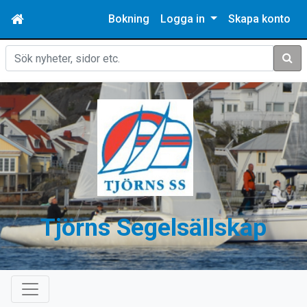
Bokning
Logga in
Skapa konto
Sök
Tjörns Segelsällskap