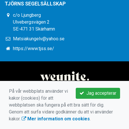
TJÖRNS SEGELSÄLLSKAP
c/o Ljungberg
Ulvebergsvägen 2
SE-471 31 Skärhamn
Matsiakungelv@yahoo.se
https://www.tjss.se/
På vår webbplats använder vi
Jag accepterar
kakor (cookies) för att
webbplatsen ska fungera på ett bra sätt för dig.
Genom att surfa vidare godkänner du att vi använder
kakor.
Mer information om cookies
.