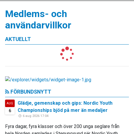
Medlems- och
användarvillkor
AKTUELLT
FÖRBUNDSNYTT
Glädje, gemenskap och gips: Nordic Youth
AUG
Championships bjöd på mer än medaljer
6
6 aug 2026 17:04
Fyra dagar, fyra klasser och över 200 unga seglare från
hela Norden samlades i Stenungsund när Nordic Youth