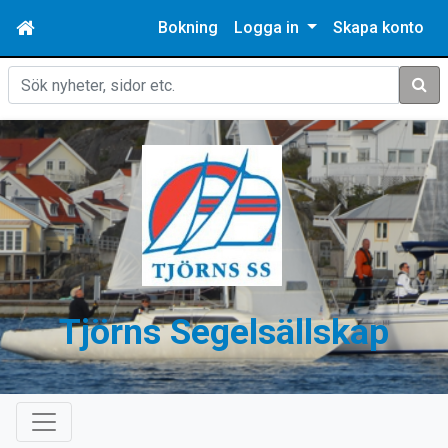
Bokning
Logga in
Skapa konto
Sök
Tjörns Segelsällskap