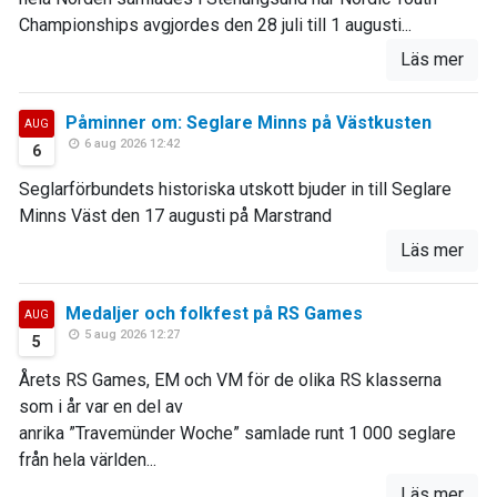
Championships avgjordes den 28 juli till 1 augusti...
Läs mer
Påminner om: Seglare Minns på Västkusten
AUG
6 aug 2026 12:42
6
Seglarförbundets historiska utskott bjuder in till Seglare
Minns Väst den 17 augusti på Marstrand
Läs mer
Medaljer och folkfest på RS Games
AUG
5 aug 2026 12:27
5
Årets RS Games, EM och VM för de olika RS klasserna
som i år var en del av
anrika ”Travemünder Woche” samlade runt 1 000 seglare
från hela världen...
Läs mer