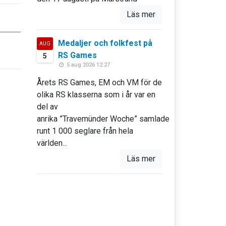
Läs mer
Medaljer och folkfest på
AUG
RS Games
5
5 aug 2026 12:27
Årets RS Games, EM och VM för de
olika RS klasserna som i år var en
del av
anrika ”Travemünder Woche” samlade
runt 1 000 seglare från hela
världen...
Läs mer