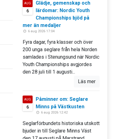
Glädje, gemenskap och
AUG
lärdomar: Nordic Youth
6
Championships bjöd på
mer än medaljer
6 aug 2026 17:04
Fyra dagar, fyra klasser och över
200 unga seglare från hela Norden
samlades i Stenungsund när Nordic
Youth Championships avgjordes
den 28 juli till 1 augusti...
Läs mer
Påminner om: Seglare
AUG
Minns på Västkusten
6
6 aug 2026 12:42
Seglarförbundets historiska utskott
bjuder in till Seglare Minns Väst
den 17 augusti på Marstrand