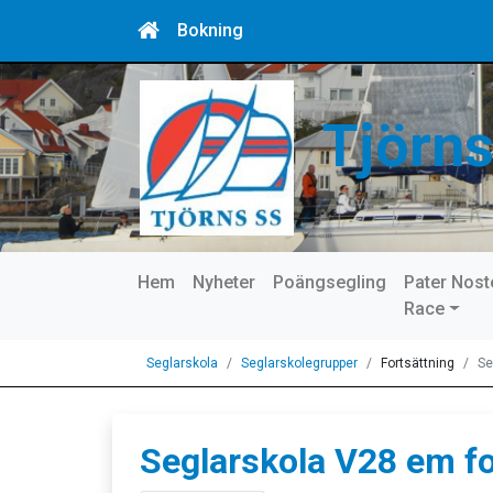
Bokning
Tjörns
Hem
Nyheter
Poängsegling
Pater Nost
Race
Seglarskola
Seglarskolegrupper
Fortsättning
Se
Seglarskola V28 em fo