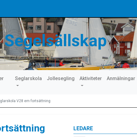
 Segelsällskap
er
Seglarskola
Jollesegling
Aktiviteter
Anmälningar
glarskola V28 em fortsättning
rtsättning
LEDARE